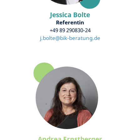
Jessica Bolte
Referentin
+49 89 290830-24
j.bolte
@
bik-beratung.de
Andrea Ernstberger